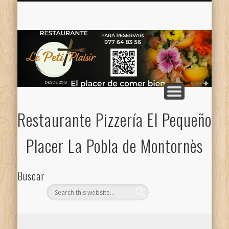
CONTACTO — NOSOTROS
CARTA PIZZAS / MENÚ
MENÚ DE LA SEMANA
CARTA
Restaurante Pizzería El Pequeño
Placer La Pobla de Montornès
Buscar
Categorias