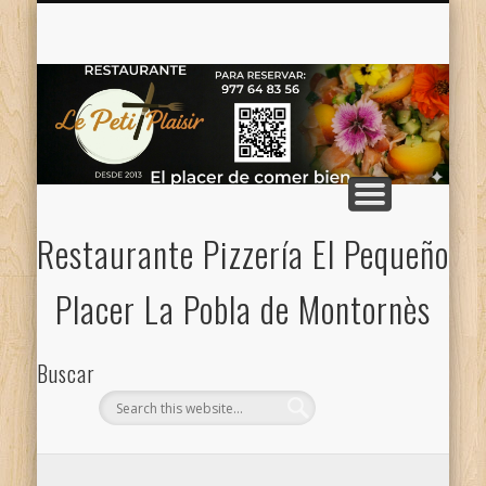
CONTACTO — NOSOTROS
CARTA PIZZAS / MENÚ
MENÚ DE LA SEMANA
CARTA
Restaurante Pizzería El Pequeño
Placer La Pobla de Montornès
Buscar
Categorias