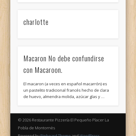
Pastel frances
charlotte
Bûche des Caraïbes
Tartas de cumpleaños y celebraciones
Recette Bûche de Noël – Framboise et chocolat
MIL HOJAS
Macaron No debe confundirse
Repostería francesas artesana y panadería, servicio
con Macaroon.
catering,Cumpleaños, bodas comuniones.
Redes Sociales, Enlace
El macaron (a veces en español macarrón) es
un pastelito tradicional francés hecho de clara
FaceBook El Pequeño Placer
de huevo, almendra molida, azúcar glas y …
Google + El Pequeño Placer
Twitter El Pequeño Placer
© 2026 Restaurante Pizzería El Pequeño Placer La
Pasteleria Creativa
Pobla de Montornès
Enlaces
Powered by
Pinboard Theme
and
WordPress