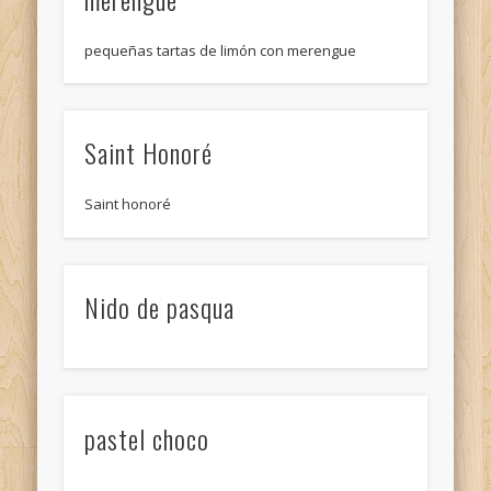
Archivos
pequeñas tartas de limón con merengue
mai 2026
novembre 2025
mai 2025
Saint Honoré
octobre 2014
Saint honoré
juin 2013
avril 2013
Nido de pasqua
décembre 2012
Méta
Connexion
Flux des publications
pastel choco
Flux des commentaires
Site de WordPress-FR