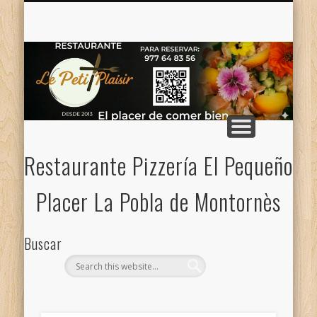
CONTACTO — NOSOTROS
CARTA PIZZAS / MENÚ
MENÚ DE LA SEMANA
CARTA
Restaurante Pizzería El Pequeño
Placer La Pobla de Montornès
Buscar
Categorias