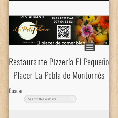
CONTACTO — NOSOTROS
CARTA PIZZAS / MENÚ
MENÚ DE LA SEMANA
CARTA
Restaurante Pizzería El Pequeño
Placer La Pobla de Montornès
Buscar
Categorias