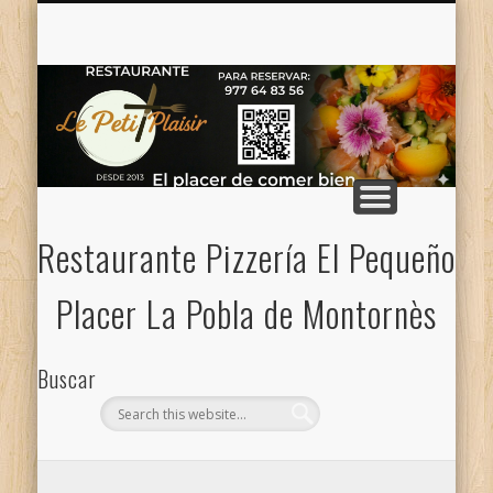
CONTACTO — NOSOTROS
CARTA PIZZAS / MENÚ
MENÚ DE LA SEMANA
CARTA
Restaurante Pizzería El Pequeño
Placer La Pobla de Montornès
Buscar
Categorias