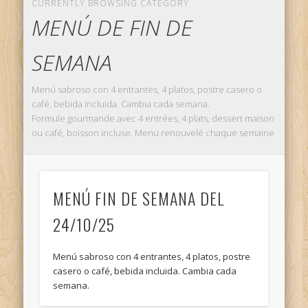
CURRENTLY BROWSING CATEGORY
Bizcochos
MENÚ DE FIN DE
MENÚ DE FIN DE SEMANA
SEMANA
Non classé
Pasteles
Menú sabroso con 4 entrantes, 4 platos, postre casero o
café, bebida incluida. Cambia cada semana.
pasteles fondant
Formule gourmande avec 4 entrées, 4 plats, dessert maison
Postres
ou café, boisson incluse. Menu renouvelé chaque semaine
Artículos recientes
Nueva Carta de Pizza
MENÚ FIN DE SEMANA DEL
MENÚ FIN DE SEMANA DEL 24/10/25
24/10/25
Menú de fin de semana del 01/11/25
partenaire
Menú sabroso con 4 entrantes, 4 platos, postre
casero o café, bebida incluida. Cambia cada
Pastales con foto
semana.
Comentarios recientes