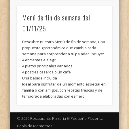
Archivos
Menú de fin de semana del
mai 2026
01/11/25
novembre 2025
mai 2025
Descubre nuestro Menú de fin de semana, una
octobre 2014
propuesta gastronómica que cambia cada
semana para sorprender a tu paladar. Incluye:
juin 2013
4 entrantes a elegir
4 platos principales variados
avril 2013
4 postres caseros o un café
décembre 2012
Una bebida incluida
Ideal para disfrutar de un momento especial en
Méta
familia o con amigos, con recetas frescas y de
temporada elaboradas con esmero.
Connexion
Flux des publications
© 2026 Restaurante Pizzería El Pequeño Placer La
Flux des commentaires
Pobla de Montornès
Site de WordPress-FR